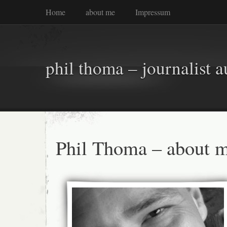
Home
about me
Impressum
phil thoma – journalist a
Phil Thoma – about 