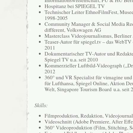
Hospitanz bei SPIEGEL TV
Technischer Leiter EthnoFilmFest, Mus
1998-2005
Community Manager & Social Media Redak
diffferent, Volkswagen AG
Masterclass Videojournalismus, Berliner 
Teaser-Autor für spiegel.tv – das WebTV 
2011
Dokumentarischer TV-Autor und Redakte
Spiegel TV u.a. seit 2010
Kommerzieller Luftbild-Videograph („Dro
2012
360° und VR Specialist für vimagine und 
für Lufthansa, Spiegel Online, Aktion Deu
Welt, Singapore Tourism Board u.a. seit 
Skills:
Filmproduktion, Redaktion, Videojourna
Videoschnitt (Adobe Premiere, After Eff
360° Videoproduktion (Film, Stitching, S