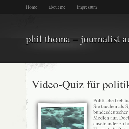
Home
about me
Impressum
phil thoma – journalist a
Video-Quiz für politi
Politische Gebäu
Sie tauchen als 
bundesdeutscher P
Medien auf. Doch 
auseinander zu h