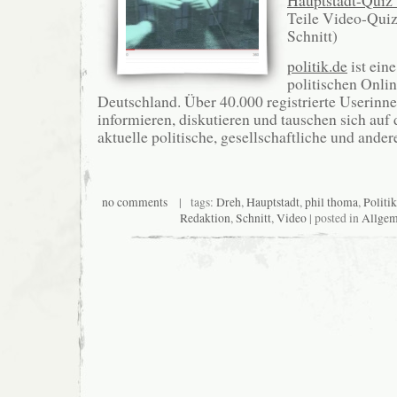
Hauptstadt-Quiz v
Teile Video-Quiz
Schnitt)
politik.de
ist ein
politischen Onli
Deutschland. Über 40.000 registrierte Userinn
informieren, diskutieren und tauschen sich auf
aktuelle politische, gesellschaftliche und ande
no comments
| tags:
Dreh
,
Hauptstadt
,
phil thoma
,
Politik
Redaktion
,
Schnitt
,
Video
| posted in
Allgem