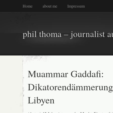
Home
about me
Impressum
phil thoma – journalist a
Muammar Gaddafi:
Dikatorendämmerung
Libyen