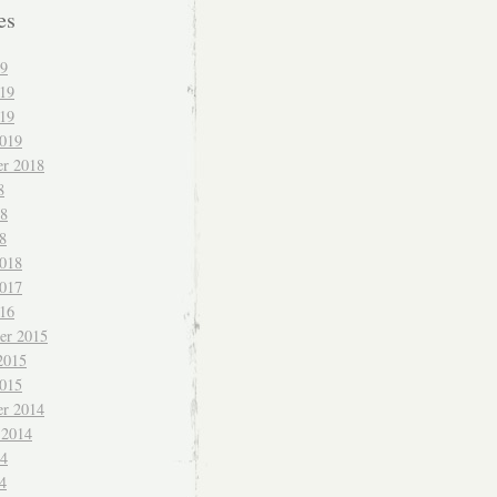
es
19
019
19
2019
r 2018
8
18
8
2018
2017
016
er 2015
2015
2015
r 2014
 2014
14
4