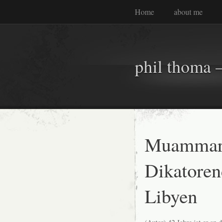
Home
about me
phil thoma –
Muammar 
Dikatore
Libyen