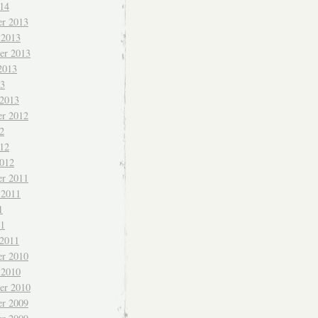
014
r 2013
 2013
er 2013
2013
13
 2013
r 2012
2
012
2012
r 2011
 2011
1
11
 2011
r 2010
 2010
er 2010
r 2009