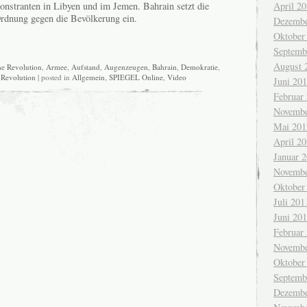
nstranten in Libyen und im Jemen. Bahrain setzt die
April 2
rdnung gegen die Bevölkerung ein.
Dezembe
Oktober
Septemb
August 
he Revolution
,
Armee
,
Aufstand
,
Augenzeugen
,
Bahrain
,
Demokratie
,
,
Revolution
| posted in
Allgemein
,
SPIEGEL Online
,
Video
Juni 20
Februar
Novembe
Mai 201
April 2
Januar 
Novembe
Oktober
Juli 201
Juni 20
Februar
Novembe
Oktober
Septemb
Dezembe