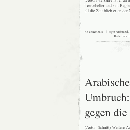
(Autor) 42 Jahre ist er an 
Terrorhelfer und seit Begi
all die Zeit blieb er an der
no comments
| tags:
Aufstand
,
Rede
,
Revol
Arabische
Umbruch:
gegen die
(Autor, Schnitt) Weitere