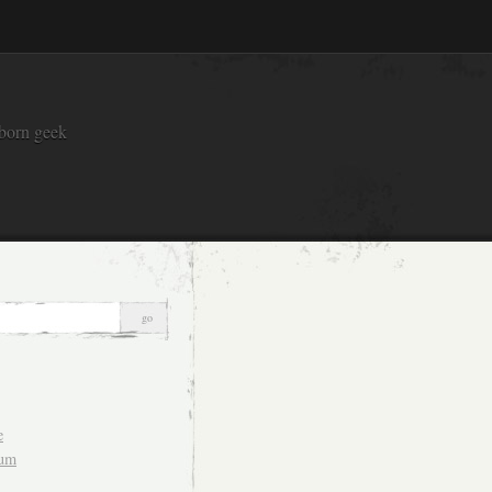
 born geek
e
sum