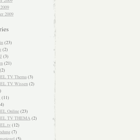
r 2009
 2009
er 2009
ries
in
(23)
g
(2)
J
(3)
en
(21)
(2)
EL TV Thema
(3)
EL TV Wissen
(2)
)
i
(11)
4)
EL Online
(23)
GEL TV THEMA
(2)
EL.tv
(12)
endung
(7)
nspiegel
(5)