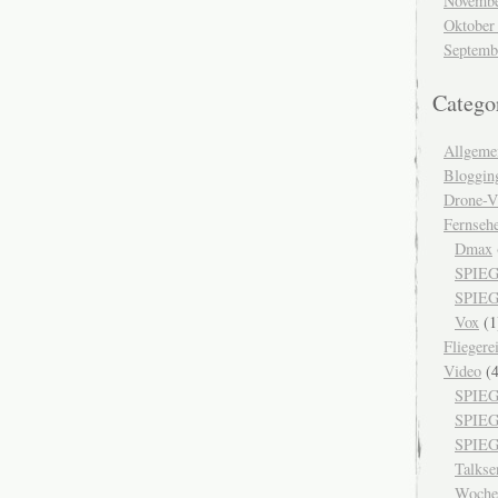
Novembe
Oktober
Septemb
Catego
Allgeme
Bloggin
Drone-V
Fernseh
Dmax
SPIEG
SPIEG
Vox
(1
Fliegere
Video
(4
SPIEG
SPIE
SPIEG
Talks
Woche