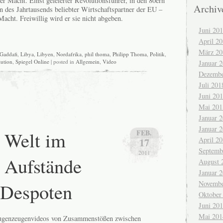
der Macht. Einst gefeierter Revolutionsführer, in den 80ern
Archiv
nn des Jahrtausends beliebter Wirtschaftspartner der EU –
 Macht. Freiwillig wird er sie nicht abgeben.
Juni 20
April 2
März 20
Gaddafi
,
Libya
,
Libyen
,
Nordafrika
,
phil thoma
,
Philipp Thoma
,
Politik
,
ution
,
Spiegel Online
| posted in
Allgemein
,
Video
Januar 
Dezembe
Juli 201
Juni 20
Mai 201
Januar 
Januar 
 Welt im
FEB.
April 2
17
Septemb
2011
 Aufstände
August 
Januar 
 Despoten
Novembe
Oktober
Juni 20
Mai 201
 Augenzeugenvideos von Zusammenstößen zwischen