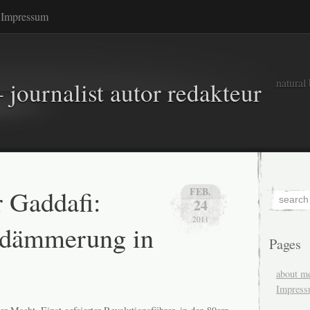
Impressum
natural
 journalist autor redakteur
Gaddafi:
FEB.
24
2011
ndämmerung in
Pages
about m
Impres