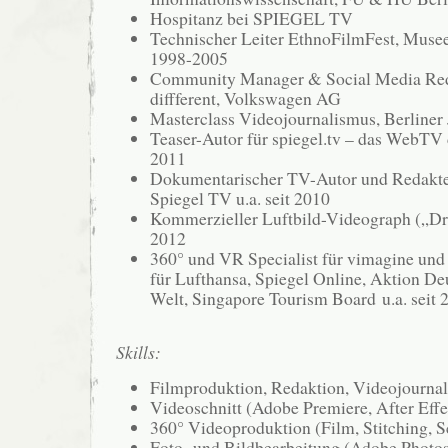
Hospitanz bei SPIEGEL TV
Technischer Leiter EthnoFilmFest, Mus
1998-2005
Community Manager & Social Media Redak
diffferent, Volkswagen AG
Masterclass Videojournalismus, Berliner 
Teaser-Autor für spiegel.tv – das WebTV 
2011
Dokumentarischer TV-Autor und Redakte
Spiegel TV u.a. seit 2010
Kommerzieller Luftbild-Videograph („Dro
2012
360° und VR Specialist für vimagine und 
für Lufthansa, Spiegel Online, Aktion Deu
Welt, Singapore Tourism Board u.a. seit 
Skills:
Filmproduktion, Redaktion, Videojourna
Videoschnitt (Adobe Premiere, After Eff
360° Videoproduktion (Film, Stitching, S
Foto- und Bildbearbeitung (Adobe Photos