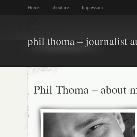
Home
about me
Impressum
phil thoma – journalist a
Phil Thoma – about 