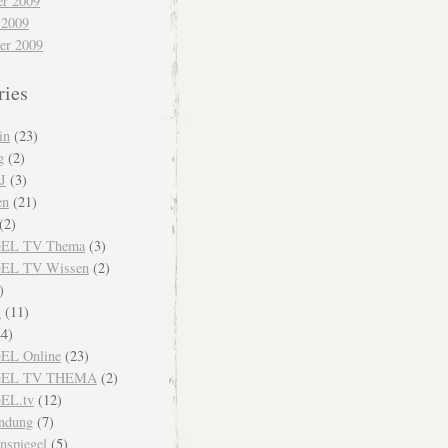
r 2009
 2009
er 2009
ries
in
(23)
g
(2)
J
(3)
en
(21)
(2)
EL TV Thema
(3)
EL TV Wissen
(2)
)
i
(11)
4)
EL Online
(23)
GEL TV THEMA
(2)
EL.tv
(12)
endung
(7)
nspiegel
(5)