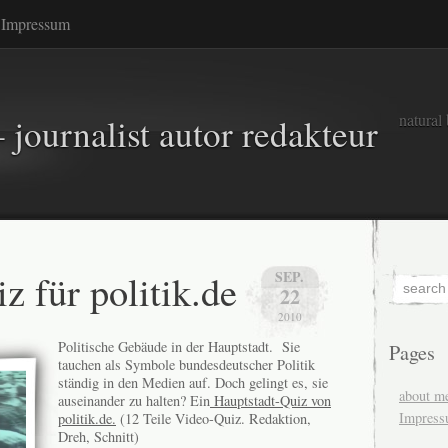
Impressum
natural
 journalist autor redakteur
z für politik.de
SEP.
22
2010
Politische Gebäude in der Hauptstadt. Sie
Pages
tauchen als Symbole bundesdeutscher Politik
ständig in den Medien auf. Doch gelingt es, sie
about m
auseinander zu halten? Ein
Hauptstadt-Quiz von
Impres
politik.de.
(12 Teile Video-Quiz. Redaktion,
Dreh, Schnitt)