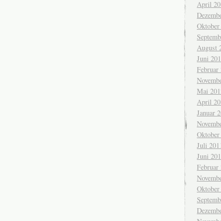
April 2
Dezembe
Oktober
Septemb
August 
Juni 20
Februar
Novembe
Mai 201
April 2
Januar 
Novembe
Oktober
Juli 201
Juni 20
Februar
Novembe
Oktober
Septemb
Dezembe