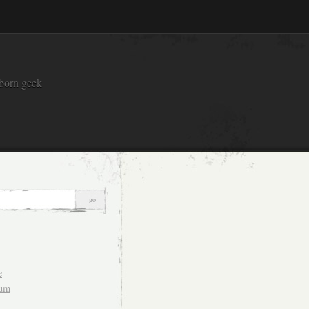
 born geek
e
sum