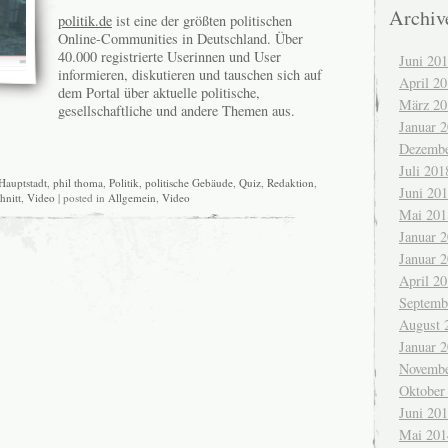
Archiv
politik.de
ist eine der größten politischen
Online-Communities in Deutschland. Über
40.000 registrierte Userinnen und User
Juni 20
informieren, diskutieren und tauschen sich auf
April 2
dem Portal über aktuelle politische,
März 20
gesellschaftliche und andere Themen aus.
Januar 
Dezembe
Juli 201
Hauptstadt
,
phil thoma
,
Politik
,
politische Gebäude
,
Quiz
,
Redaktion
,
Juni 20
hnitt
,
Video
| posted in
Allgemein
,
Video
Mai 201
Januar 
Januar 
April 2
Septemb
August 
Januar 
Novembe
Oktober
Juni 20
Mai 201