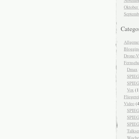
Novembe
Oktober
Septemb
Catego
Allgeme
Bloggin
Drone-V
Fernseh
Dmax
SPIEG
SPIEG
Vox
(1
Fliegere
Video
(4
SPIEG
SPIE
SPIEG
Talks
Woche