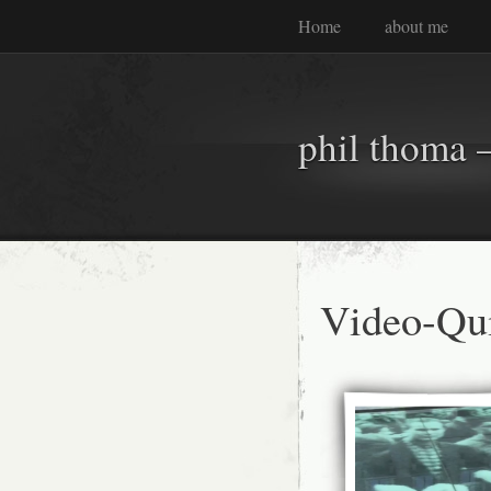
Home
about me
phil thoma –
Video-Qui