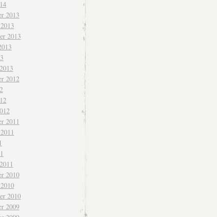
014
r 2013
 2013
er 2013
2013
13
 2013
r 2012
2
012
2012
r 2011
 2011
1
11
 2011
r 2010
 2010
er 2010
r 2009