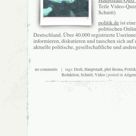
Hauptstadt-Quiz v
Teile Video-Quiz
Schnitt)
politik.de
ist ein
politischen Onli
Deutschland. Über 40.000 registrierte Userinn
informieren, diskutieren und tauschen sich auf
aktuelle politische, gesellschaftliche und ande
no comments
| tags:
Dreh
,
Hauptstadt
,
phil thoma
,
Politik
Redaktion
,
Schnitt
,
Video
| posted in
Allgem