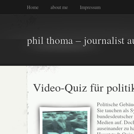
Home
about me
Impressum
phil thoma – journalist a
Video-Quiz für politi
Politische Gebäu
Sie tauchen als 
bundesdeutscher P
Medien auf. Doch 
auseinander zu h