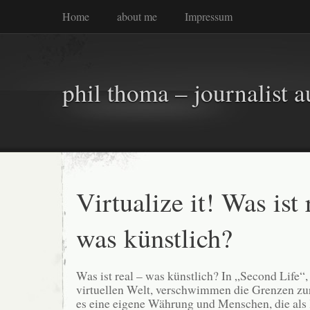
Home
about me
Impressum
phil thoma – journalist a
Virtualize it! Was ist 
was künstlich?
Was ist real – was künstlich? In „Second Life“,
virtuellen Welt, verschwimmen die Grenzen zur 
es eine eigene Währung und Menschen, die als 