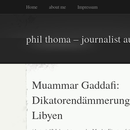
Home
about me
Impressum
phil thoma – journalist a
Muammar Gaddafi:
Dikatorendämmerung
Libyen