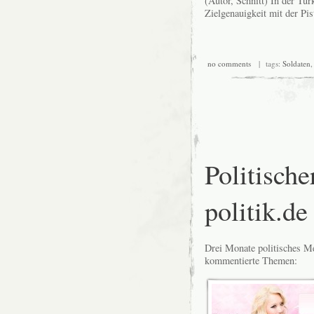
(Autor, Schnitt) In der Tür
Zielgenauigkeit mit der Pis
no comments
| tags:
Soldaten
Politische
politik.de
Drei Monate politisches M
kommentierte Themen: