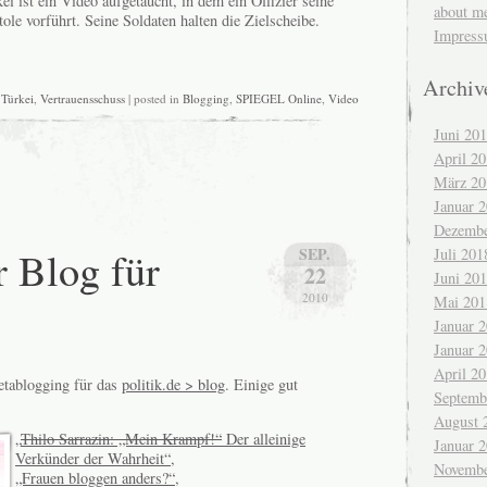
kei ist ein Video aufgetaucht, in dem ein Offizier seine
about m
tole vorführt. Seine Soldaten halten die Zielscheibe.
Impres
Archiv
,
Türkei
,
Vertrauensschuss
| posted in
Blogging
,
SPIEGEL Online
,
Video
Juni 20
April 2
März 20
Januar 
Dezembe
r Blog für
SEP.
Juli 201
22
Juni 20
2010
Mai 201
Januar 
Januar 
April 2
etablogging für das
politik.de > blog
. Einige gut
Septemb
August 
„
Thilo Sarrazin: „Mein Krampf!“
Der alleinige
Januar 
Verkünder der Wahrheit“
,
Novembe
„Frauen bloggen anders?“
,