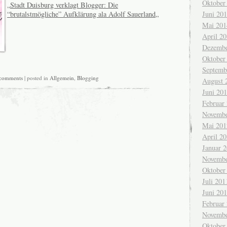
Oktober
„
Stadt Duisburg verklagt Blogger: Die
Juni 20
“brutalstmögliche” Aufklärung ala Adolf Sauerland
„
Mai 201
April 2
Dezembe
Oktober
Septemb
comments
| posted in
Allgemein
,
Blogging
August 
Juni 20
Februar
Novembe
Mai 201
April 2
Januar 
Novembe
Oktober
Juli 201
Juni 20
Februar
Novembe
Oktober