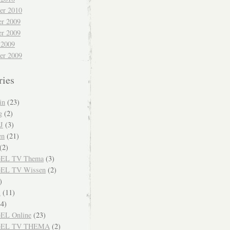
er 2010
r 2009
r 2009
 2009
er 2009
ries
in
(23)
g
(2)
J
(3)
en
(21)
(2)
EL TV Thema
(3)
EL TV Wissen
(2)
)
i
(11)
4)
EL Online
(23)
GEL TV THEMA
(2)