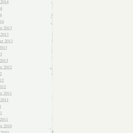
 2014
14
4
014
r 2013
 2013
er 2013
2013
13
 2013
r 2012
2
012
2012
r 2011
 2011
1
11
 2011
r 2010
 2010