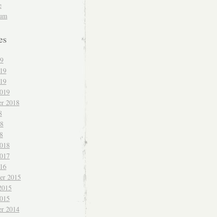
e
sum
es
19
019
19
2019
r 2018
8
18
8
2018
2017
016
er 2015
2015
2015
r 2014