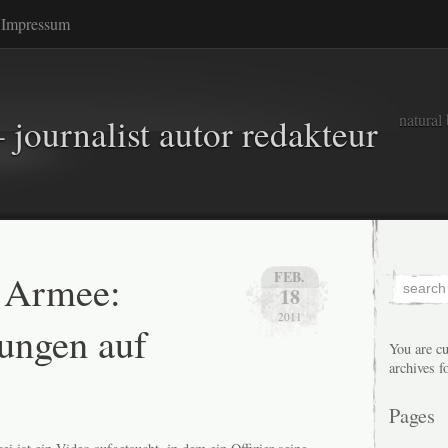
Impressum
natural
 journalist autor redakteur
 Armee:
FEB.
18
2011
ungen auf
You are cu
archives f
Pages