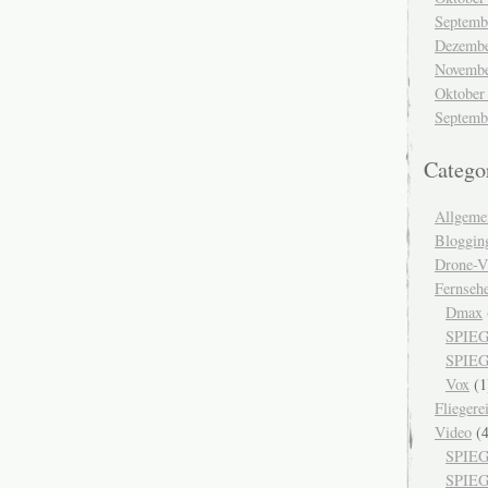
Septemb
Dezembe
Novembe
Oktober
Septemb
Catego
Allgeme
Bloggin
Drone-V
Fernseh
Dmax
SPIEG
SPIEG
Vox
(1
Fliegere
Video
(4
SPIEG
SPIE