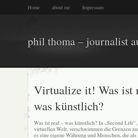
Home
about me
Impressum
phil thoma – journalist a
Virtualize it! Was ist 
was künstlich?
Was ist real – was künstlich? In „Second Life“,
virtuellen Welt, verschwimmen die Grenzen zur 
es eine eigene Währung und Menschen, die als 