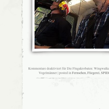
Kommentare deaktiviert
für Die Flugakrobaten: Wingwalker
Vogelmänner
| posted in
Fernsehen
,
Fliegerei
,
SPIE