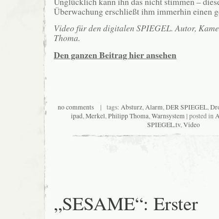
Unglücklich kann ihn das nicht stimmen – dies
Überwachung erschließt ihm immerhin einen g
Video für den digitalen SPIEGEL. Autor, Kamer
Thoma.
Den ganzen Beitrag hier ansehen
no comments
| tags:
Absturz
,
Alarm
,
DER SPIEGEL
,
Dr
ipad
,
Merkel
,
Philipp Thoma
,
Warnsystem
| posted in
A
SPIEGEL.tv
,
Video
„SESAME“: Erster