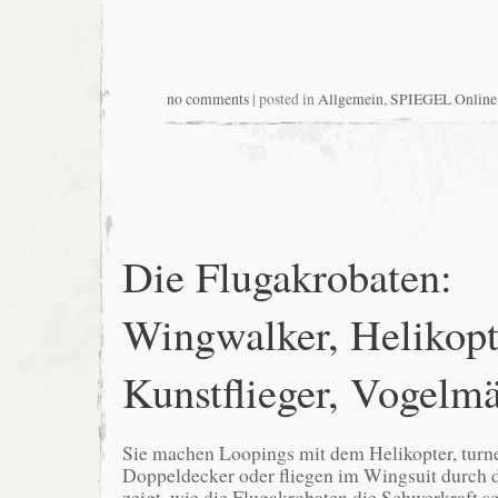
no comments
| posted in
Allgemein
,
SPIEGEL Online
Die Flugakrobaten:
Wingwalker, Helikopt
Kunstflieger, Vogelm
Sie machen Loopings mit dem Helikopter, turn
Doppeldecker oder fliegen im Wingsuit durch d
zeigt, wie die Flugakrobaten die Schwerkraft s