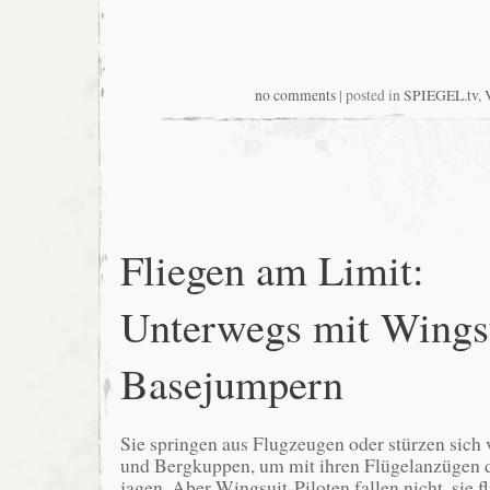
no comments
| posted in
SPIEGEL.tv
,
Fliegen am Limit:
Unterwegs mit Wings
Basejumpern
Sie springen aus Flugzeugen oder stürzen sich
und Bergkuppen, um mit ihren Flügelanzügen d
jagen. Aber Wingsuit-Piloten fallen nicht, sie f