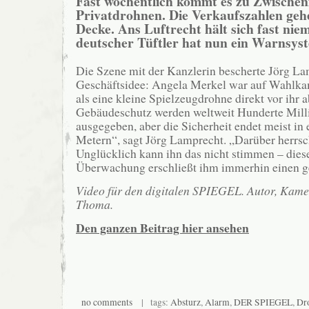
Fast wöchentlich kommt es zu Zwischenf
Privatdrohnen. Die Verkaufszahlen geh
Decke. Ans Luftrecht hält sich fast nie
deutscher Tüftler hat nun ein Warnsys
Die Szene mit der Kanzlerin bescherte Jörg La
Geschäftsidee: Angela Merkel war auf Wahlka
als eine kleine Spielzeugdrohne direkt vor ihr a
Gebäudeschutz werden weltweit Hunderte Mill
ausgegeben, aber die Sicherheit endet meist in
Metern“, sagt Jörg Lamprecht. „Darüber herrsc
Unglücklich kann ihn das nicht stimmen – dies
Überwachung erschließt ihm immerhin einen g
Video für den digitalen SPIEGEL. Autor, Kamer
Thoma.
Den ganzen Beitrag hier ansehen
no comments
| tags:
Absturz
,
Alarm
,
DER SPIEGEL
,
Dr