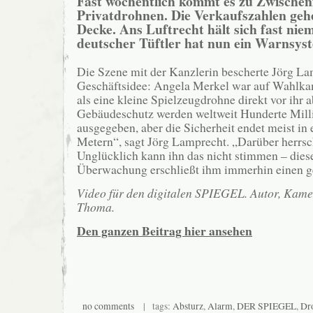
Fast wöchentlich kommt es zu Zwischenf
Privatdrohnen. Die Verkaufszahlen geh
Decke. Ans Luftrecht hält sich fast nie
deutscher Tüftler hat nun ein Warnsys
Die Szene mit der Kanzlerin bescherte Jörg La
Geschäftsidee: Angela Merkel war auf Wahlka
als eine kleine Spielzeugdrohne direkt vor ihr a
Gebäudeschutz werden weltweit Hunderte Mill
ausgegeben, aber die Sicherheit endet meist in
Metern“, sagt Jörg Lamprecht. „Darüber herrsc
Unglücklich kann ihn das nicht stimmen – dies
Überwachung erschließt ihm immerhin einen g
Video für den digitalen SPIEGEL. Autor, Kamer
Thoma.
Den ganzen Beitrag hier ansehen
no comments
| tags:
Absturz
,
Alarm
,
DER SPIEGEL
,
Dr