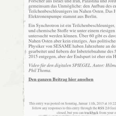
Forscher aus Israel und Iran, Palästina und Jor
gemeinsam das Unmögliche: den Aufbau des er
Teilchenbeschleunigers im Nahen Osten. Das H
Elektronenpumpe stammt aus Berlin.
Ein Synchrotron ist ein Teilchenbeschleuniger,
und chemische Stoffe wie unter einem riesigen
untersucht werden können. Über 60 gibt es dav
Nahen Osten aber kein einziges. Aus politisch
Physiker von SESAME haben Jahrzehnte an de
gearbeitet und fiebern der Inbetriebnahme des
2015 entgegen, aber der Endspurt ist eher ein 
Video für den digitalen SPIEGEL. Autor: Hilma
Phil Thoma.
Den ganzen Beitrag hier ansehen
This entry was posted on Sonntag, Januar 11th, 2015 at 10:22
follow any responses to this entry through the
RSS 2.0
feed
closed, but you can
trackback
from your o