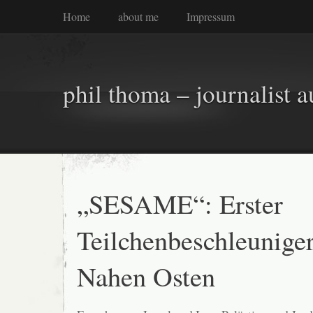
Home
about me
Impressum
phil thoma – journalist a
„SESAME“: Erster
Teilchenbeschleunige
Nahen Osten