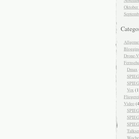
Novembe
Oktober
Septemb
Catego
Allgeme
Bloggin
Drone-V
Fernseh
Dmax
SPIEG
SPIEG
Vox
(1
Fliegere
Video
(4
SPIEG
SPIE
SPIEG
Talks
Woche