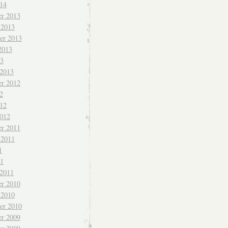
014
r 2013
 2013
er 2013
2013
13
 2013
r 2012
2
012
2012
r 2011
 2011
1
11
 2011
r 2010
 2010
er 2010
r 2009