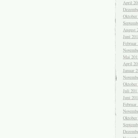
April 2
Dezembe
Oktober
Septemb
August 
Juni 20
Februar
Novembe
Mai 201
April 2
Januar 
Novembe
Oktober
Juli 201
Juni 20
Februar
Novembe
Oktober
Septemb
Dezembe