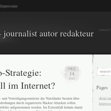
Impressum
natural
 journalist autor redakteur
-Strategie:
OKT.
14
2010
ll im Internet?
Pages
about m
- und Verteidigungsminister der Natoländer beraten über
edrohungen durch organisierte Hacker-Attacken sollen
Impres
Portfolio aufgenommen werden. Im Extremfall könnte damit