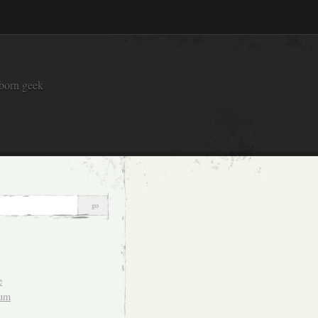
 born geek
e
sum