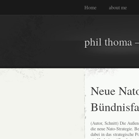
Home
about me
phil thoma –
Neue Nato
Bündnisfa
(Autor, Schnitt) Die Außen
die neue Nato-Strategie. B
dabei in das strategische 