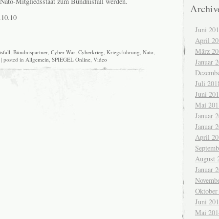
 Nato-Mitgliedsstaat zum Bündnisfall werden.
Archiv
.10.10
Juni 20
April 2
März 20
sfall
,
Bündnispartner
,
Cyber War
,
Cyberkrieg
,
Kriegsführung
,
Nato
,
| posted in
Allgemein
,
SPIEGEL Online
,
Video
Januar 
Dezembe
Juli 201
Juni 20
Mai 201
Januar 
Januar 
April 2
Septemb
August 
Januar 
Novembe
Oktober
Juni 20
Mai 201