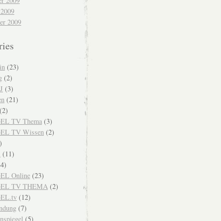
r 2009
 2009
er 2009
ries
in
(23)
g
(2)
J
(3)
en
(21)
(2)
EL TV Thema
(3)
EL TV Wissen
(2)
)
i
(11)
4)
EL Online
(23)
GEL TV THEMA
(2)
EL.tv
(12)
endung
(7)
nspiegel
(5)