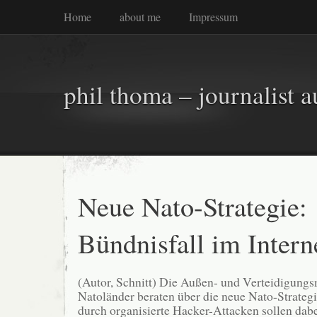
Home
about me
Impressum
phil thoma – journalist a
Neue Nato-Strategie:
Bündnisfall im Intern
(Autor, Schnitt) Die Außen- und Verteidigungs
Natoländer beraten über die neue Nato-Strate
durch organisierte Hacker-Attacken sollen dabei