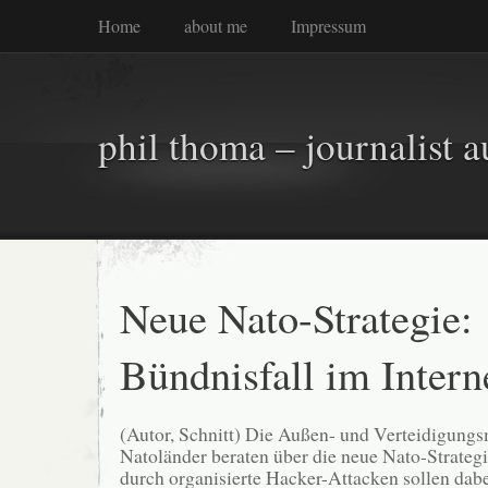
Home
about me
Impressum
phil thoma – journalist a
Neue Nato-Strategie:
Bündnisfall im Intern
(Autor, Schnitt) Die Außen- und Verteidigungs
Natoländer beraten über die neue Nato-Strate
durch organisierte Hacker-Attacken sollen dabei