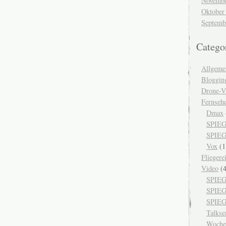
Novembe
Oktober
Septemb
Catego
Allgeme
Bloggin
Drone-V
Fernseh
Dmax
SPIEG
SPIEG
Vox
(1
Fliegere
Video
(4
SPIEG
SPIE
SPIEG
Talks
Woche