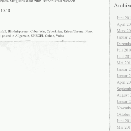
 Nato-Mitgliedsstaat zum Bündnisfall werden.
Archiv
.10.10
Juni 20
April 2
März 20
sfall
,
Bündnispartner
,
Cyber War
,
Cyberkrieg
,
Kriegsführung
,
Nato
,
| posted in
Allgemein
,
SPIEGEL Online
,
Video
Januar 
Dezembe
Juli 201
Juni 20
Mai 201
Januar 
Januar 
April 2
Septemb
August 
Januar 
Novembe
Oktober
Juni 20
Mai 201