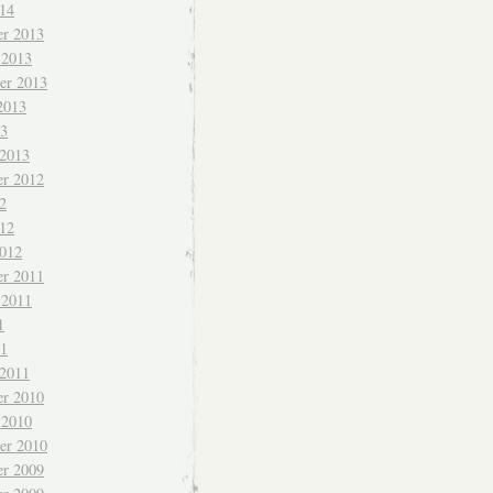
014
r 2013
 2013
er 2013
2013
13
 2013
r 2012
2
012
2012
r 2011
 2011
1
11
 2011
r 2010
 2010
er 2010
r 2009