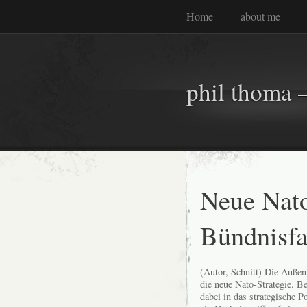
Home
about me
phil thoma –
Neue Nato
Bündnisfa
(Autor, Schnitt) Die Außen
die neue Nato-Strategie. B
dabei in das strategische 