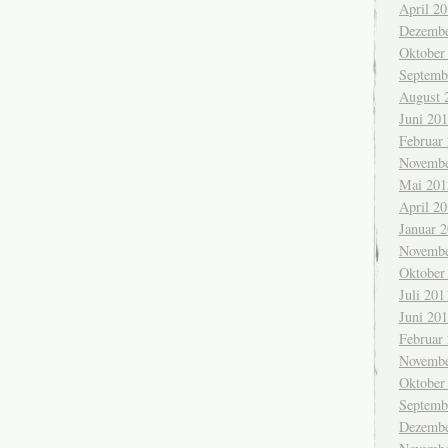
April 2
Dezembe
Oktober
Septemb
August 
Juni 20
Februar
Novembe
Mai 201
April 2
Januar 
Novembe
Oktober
Juli 201
Juni 20
Februar
Novembe
Oktober
Septemb
Dezembe