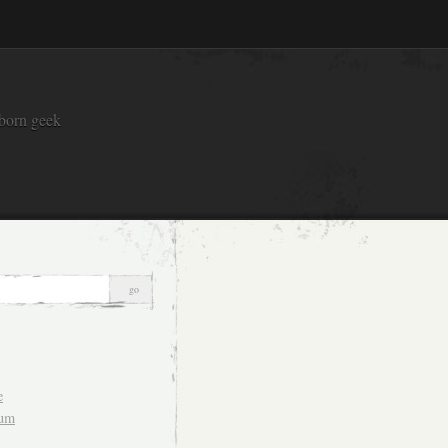
 born geek
e
sum