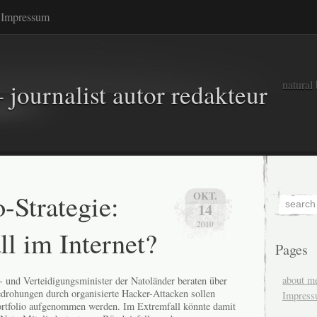
Impressum
natural
 journalist autor redakteur
-Strategie:
OKT.
14
2010
ll im Internet?
Pages
about m
- und Verteidigungsminister der Natoländer beraten über
edrohungen durch organisierte Hacker-Attacken sollen
Impres
Portfolio aufgenommen werden. Im Extremfall könnte damit