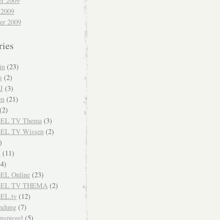
r 2009
 2009
er 2009
ries
in
(23)
g
(2)
J
(3)
en
(21)
(2)
EL TV Thema
(3)
EL TV Wissen
(2)
)
i
(11)
4)
EL Online
(23)
GEL TV THEMA
(2)
EL.tv
(12)
endung
(7)
nspiegel
(5)