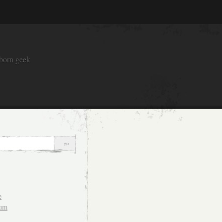
 born geek
e
sum