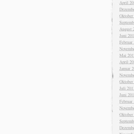
April 2
Dezembe
Oktober
Septemb
August 
Juni 20
Februar
Novembe
Mai 201
April 2
Januar 
Novembe
Oktober
Juli 201
Juni 20
Februar
Novembe
Oktober
Septemb
Dezembe