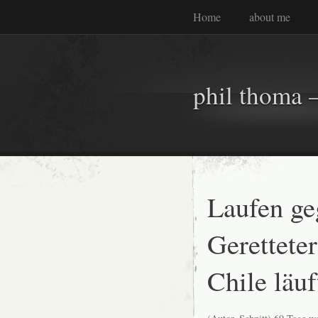
Home
about me
phil thoma –
Laufen ge
Gerettete
Chile läu