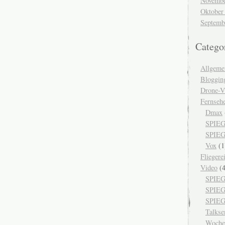
Novembe
Oktober
Septemb
Catego
Allgeme
Bloggin
Drone-V
Fernseh
Dmax
SPIEG
SPIEG
Vox
(1
Fliegere
Video
(4
SPIEG
SPIE
SPIEG
Talks
Woche