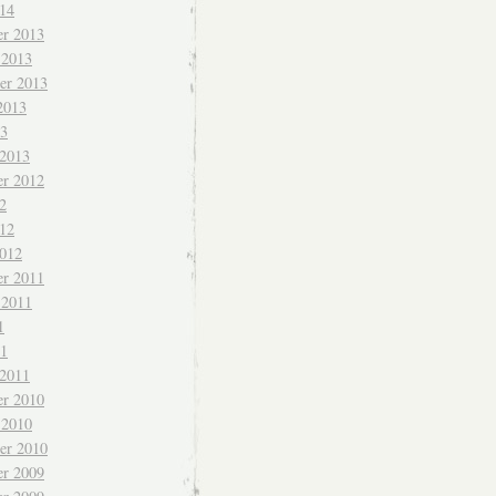
014
r 2013
 2013
er 2013
2013
13
 2013
r 2012
2
012
2012
r 2011
 2011
1
11
 2011
r 2010
 2010
er 2010
r 2009