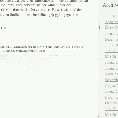
ren sie unter der Erde eingschlossen – die 33 chilenischen
Archiv
on Pena, auch bekannt als der Athlet unter den
ork Marathon mitlaufen zu wollen. Er war während der
türzten Stollen in der Dunkelheit gejoggt – gegen die
Juni 20
April 2
März 20
11.10
Januar 
Dezembe
Juli 201
ann
,
Chile
,
Marathon
,
Mineros
,
New York
,
Treintas y dos
| posted in
Juni 20
Allgemein
,
SPIEGEL Online
,
Video
Mai 201
Januar 
Januar 
April 2
Septemb
August 
Januar 
Novembe
Oktober
Juni 20
Mai 201