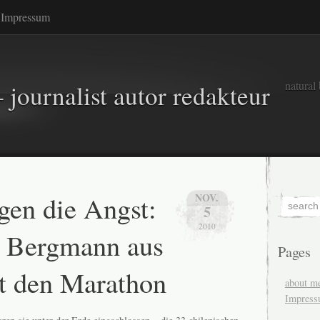
Impressum
natural
 journalist autor redakteur
gen die Angst:
NOV.
5
2010
r Bergmann aus
Pages
ft den Marathon
about m
Impres