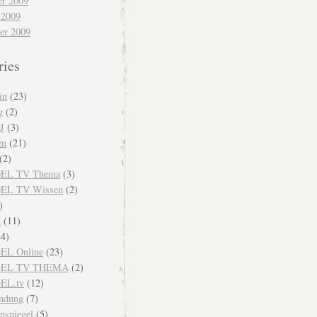
r 2009
 2009
er 2009
ries
in
(23)
g
(2)
J
(3)
en
(21)
(2)
EL TV Thema
(3)
EL TV Wissen
(2)
)
i
(11)
4)
EL Online
(23)
GEL TV THEMA
(2)
EL.tv
(12)
endung
(7)
nspiegel
(5)