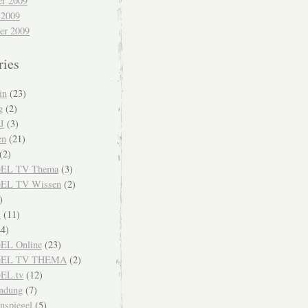
r 2009
 2009
er 2009
ries
in
(23)
g
(2)
J
(3)
en
(21)
(2)
EL TV Thema
(3)
EL TV Wissen
(2)
)
i
(11)
4)
EL Online
(23)
GEL TV THEMA
(2)
EL.tv
(12)
endung
(7)
nspiegel
(5)