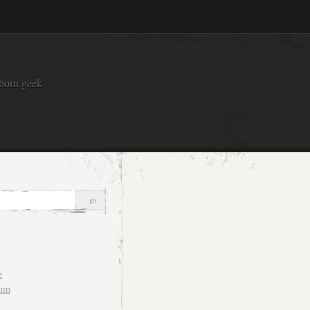
 born geek
e
sum