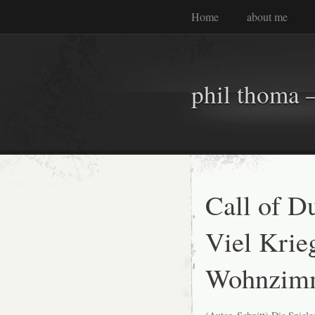
Home
about me
phil thoma –
Call of D
Viel Krie
Wohnzim