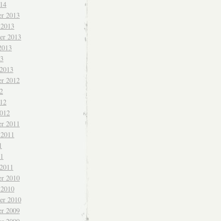
014
r 2013
 2013
er 2013
2013
13
 2013
r 2012
2
012
2012
r 2011
 2011
1
11
 2011
r 2010
 2010
er 2010
r 2009