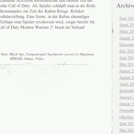
schmiede Activison veröffentlichte den siebten Teil der
Archiv
eihe Call of Duty. Als Spieler schlüpft man in die Rolle
alkommandos zur Zeit des Kalten Kriegs. Kritiker
ltdarstellung. Eine Szene, in der Kubas ehemaliger
Juni 20
Zeitlupe vom Spieler erschossen wird, sorgte bereits für
April 2
Call of Duty Modern Warfare 2“ brach im Verkauf
März 20
Januar 
Dezembe
Juli 201
f Duty: Black Ops
,
Computerspiel
,
Egoshooter
| posted in
Allgemein
,
Juni 20
SPIEGEL Online
,
Video
Mai 201
Januar 
Januar 
April 2
Septemb
August 
Januar 
Novembe
Oktober
Juni 20
Mai 201