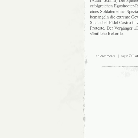
(Autor, Schnitt) Die Spiele
erfolgreichen Egoshooter-R
eines Soldaten eines Spezi
bemängeln die extreme Gewa
Staatschef Fidel Castro in 
Proteste. Der Vorgänger „
sämtliche Rekorde.
no comments
| tags:
Call o