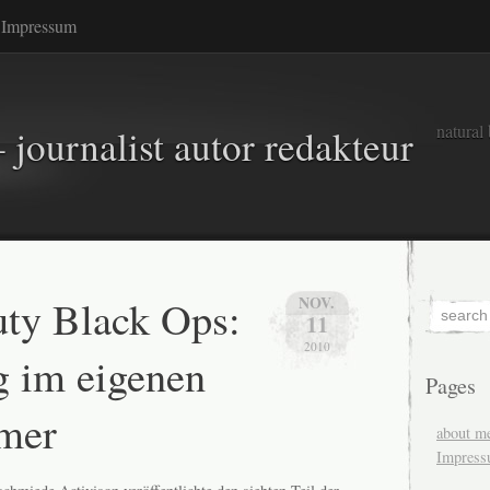
Impressum
natural
 journalist autor redakteur
uty Black Ops:
NOV.
11
2010
g im eigenen
Pages
mer
about m
Impres