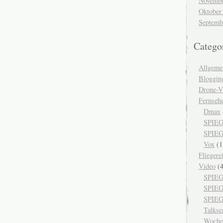
Novembe
Oktober
Septemb
Catego
Allgeme
Bloggin
Drone-V
Fernseh
Dmax
SPIEG
SPIEG
Vox
(1
Fliegere
Video
(4
SPIEG
SPIE
SPIEG
Talks
Woche