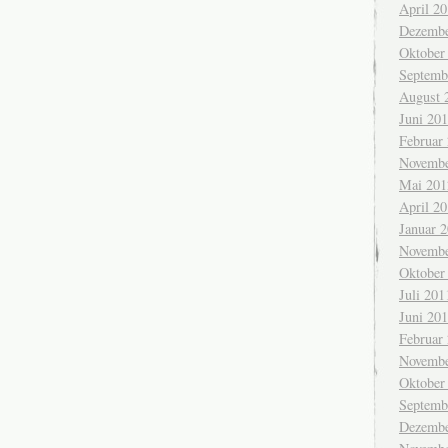
April 2
Dezembe
Oktober
Septemb
August 
Juni 20
Februar
Novembe
Mai 201
April 2
Januar 
Novembe
Oktober
Juli 201
Juni 20
Februar
Novembe
Oktober
Septemb
Dezembe