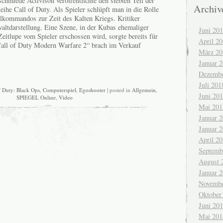
schmiede Activison veröffentlichte den siebten Teil der
Archiv
eihe Call of Duty. Als Spieler schlüpft man in die Rolle
alkommandos zur Zeit des Kalten Kriegs. Kritiker
ltdarstellung. Eine Szene, in der Kubas ehemaliger
Juni 20
Zeitlupe vom Spieler erschossen wird, sorgte bereits für
April 2
Call of Duty Modern Warfare 2“ brach im Verkauf
März 20
Januar 
Dezembe
Juli 201
f Duty: Black Ops
,
Computerspiel
,
Egoshooter
| posted in
Allgemein
,
Juni 20
SPIEGEL Online
,
Video
Mai 201
Januar 
Januar 
April 2
Septemb
August 
Januar 
Novembe
Oktober
Juni 20
Mai 201