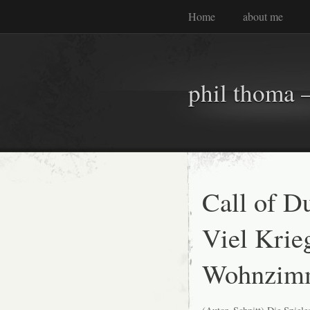
Home
about me
phil thoma –
Call of D
Viel Krie
Wohnzim