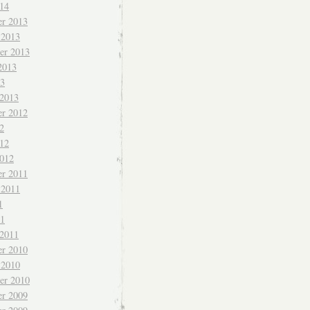
014
r 2013
 2013
er 2013
2013
13
 2013
r 2012
2
012
2012
r 2011
 2011
1
11
 2011
r 2010
 2010
er 2010
r 2009