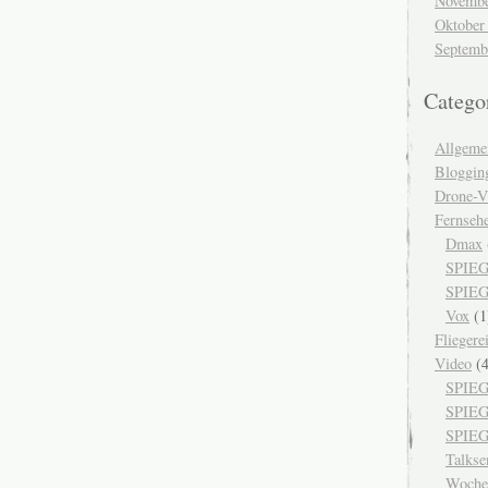
Novembe
Oktober
Septemb
Catego
Allgeme
Bloggin
Drone-V
Fernseh
Dmax
SPIEG
SPIEG
Vox
(1
Fliegere
Video
(4
SPIEG
SPIE
SPIEG
Talks
Woche