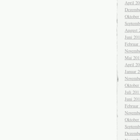
April 2
Dezembe
Oktober
Septemb
August 
Juni 20
Februar
Novembe
Mai 201
April 2
Januar 
Novembe
Oktober
Juli 201
Juni 20
Februar
Novembe
Oktober
Septemb
Dezembe