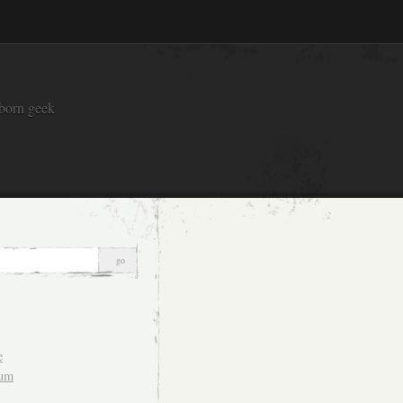
 born geek
e
sum