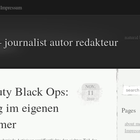
Impressum
natural
 journalist autor redakteur
uty Black Ops:
NOV.
11
2010
g im eigenen
Pages
mer
about m
Impres