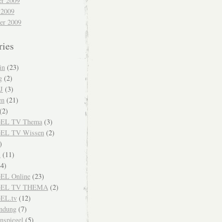
r 2009
 2009
er 2009
ries
in
(23)
g
(2)
J
(3)
en
(21)
(2)
EL TV Thema
(3)
EL TV Wissen
(2)
)
i
(11)
4)
EL Online
(23)
GEL TV THEMA
(2)
EL.tv
(12)
endung
(7)
nspiegel
(5)