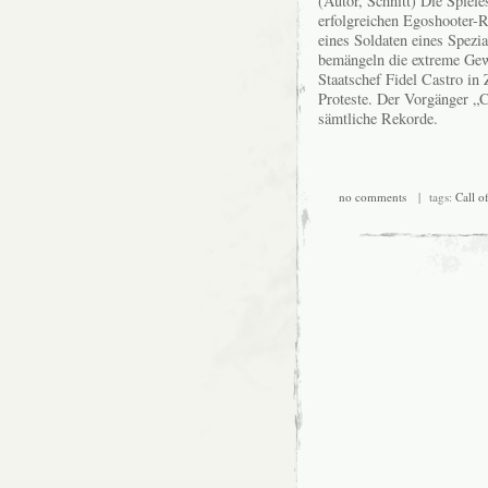
(Autor, Schnitt) Die Spiele
erfolgreichen Egoshooter-R
eines Soldaten eines Spezi
bemängeln die extreme Gewa
Staatschef Fidel Castro in 
Proteste. Der Vorgänger „
sämtliche Rekorde.
no comments
| tags:
Call o