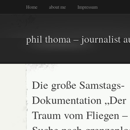
Home
about me
Impressum
phil thoma – journalist a
Die große Samstags-
Dokumentation „Der
Traum vom Fliegen –
Suche nach grenzenlo