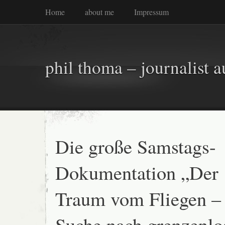
Home
about me
Impressum
phil thoma – journalist a
Die große Samstags-
Dokumentation „Der
Traum vom Fliegen –
Suche nach grenzenlo