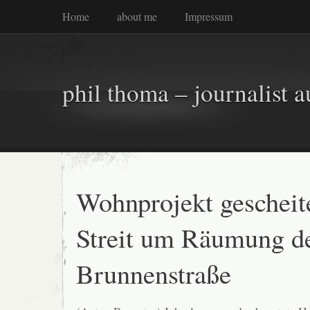
Home
about me
Impressum
phil thoma – journalist a
Wohnprojekt gescheite
Streit um Räumung d
Brunnenstraße