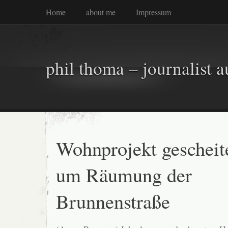
Home
about me
Impressum
phil thoma – journalist a
Wohnprojekt gescheite
um Räumung der
Brunnenstraße