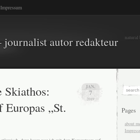
Impressum
natural
 journalist autor redakteur
 Skiathos:
JAN.
7
2019
f Europas „St.
Pages
about m
Impres