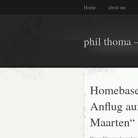
Home
about me
phil thoma –
Homebase
Anflug au
Maarten“