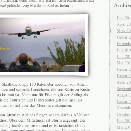
 stürmisch, denn kaum war ich mit dem Kamerateam auf
Archiv
Insel gelandet, zog Medicane Sorbas heran…
Juni 20
April 2
März 20
Januar 
Dezembe
Juli 201
Juni 20
Mai 201
Januar 
Januar 
April 2
el Skiathos, knapp 150 Kilometer nördlich von Athen,
Septemb
 kurze und schmale Landebahn, die von Küste zu Küste
 krumm ist. Nicht nur für Piloten gilt der Anflug als
August 
 die Touristen und Planespotter gilt die Insel als
Januar 
hinen so tief über das Meer hereinkommen.
Novembe
Oktober
von Austrian Airlines fliegen wir im Airbus A320 von
hos. Über dem Mittelmeer ist Sturm angesagt: Der
Juni 20
 die griechischen Inseln und es ist unsicher, ob die
Mai 201
 darf, denn aufgrund der besonderen Umstände, gelten