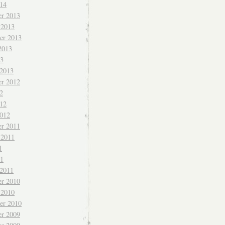
014
r 2013
 2013
er 2013
2013
13
 2013
r 2012
2
012
2012
r 2011
 2011
1
11
 2011
r 2010
 2010
er 2010
r 2009