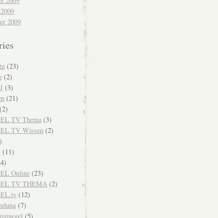
r 2009
 2009
er 2009
ries
in
(23)
g
(2)
J
(3)
en
(21)
(2)
EL TV Thema
(3)
EL TV Wissen
(2)
)
i
(11)
4)
EL Online
(23)
GEL TV THEMA
(2)
EL.tv
(12)
endung
(7)
nspiegel
(5)