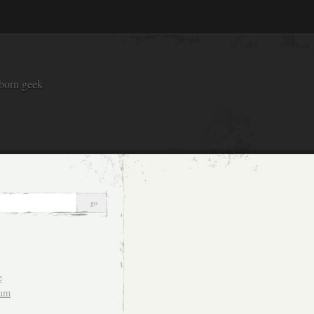
 born geek
e
sum