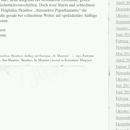
April 2
 Sicherheitsvorschriften. Doch trotz Sturm und schlechtem
Dezembe
 Flughafen Skiathos „Alexandros Papadiamantis“ die
die gerade bei schlechtem Wetter auf spektakuläre Anflüge
Oktober
homa.
Septemb
August 
ten
Juni 20
homa
Februar
Novembe
Mai 201
mebase Skiathos: Anflug auf Europas „St. Maarten“
| tags:
Extreme
April 2
e
,
Sint Maarten
,
Skiathos
,
St. Maarten
| posted in
Fernsehen
,
Fliegerei
Januar 
Novembe
Oktober
Juli 201
Juni 20
Februar
Novembe
Oktober
Septemb
Dezembe