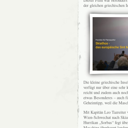
Dieser Film war besonders
der gleichen griechischen 
Die kleine griechische Ins
verfügt nur über eine sehr
reicht und zudem auch noch
etwas Besonderes – auch für
Geheimtipp, weil die Masc
Mit Kapitän Leo Tazreiter 
Wien-Schwechat nach Skiat
Hurrikan „Sorbas“ fegt über
Maschine überhaupt landen