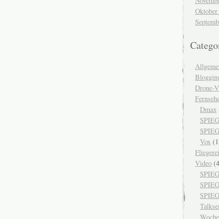
Novembe
Oktober
Septemb
Catego
Allgeme
Bloggin
Drone-V
Fernseh
Dmax
SPIEG
SPIEG
Vox
(1
Fliegere
Video
(4
SPIEG
SPIE
SPIEG
Talks
Woche