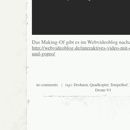
Das Making-Of gibt es im Webvideoblog nachz
http://webvideoblog.de/interaktives-video-mit
und-gopro/
no comments
| tags:
Drohnen
,
Quadkopter
,
Tempelhof
,
Drone-VJ