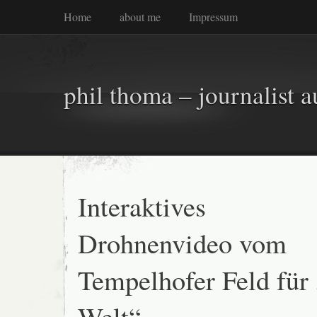
Home
about me
Impressum
phil thoma – journalist a
Interaktives
Drohnenvideo vom
Tempelhofer Feld für
Welt“