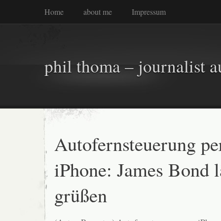
Home
about me
Impressum
phil thoma – journalist a
Autofernsteuerung pe
iPhone: James Bond l
grüßen