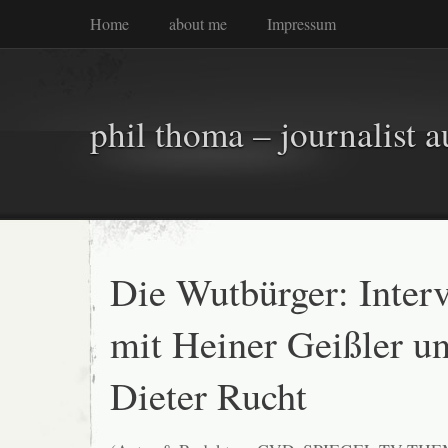
Home
about me
Impressum
phil thoma – journalist a
Die Wutbürger: Inter
mit Heiner Geißler u
Dieter Rucht