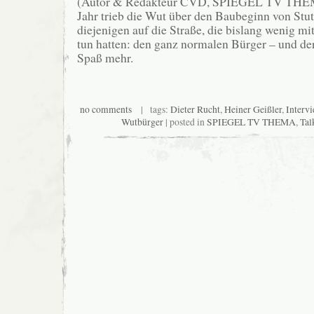
(Autor & Redakteur CVD, SPIEGEL TV THE
Jahr trieb die Wut über den Baubeginn von Stut
diejenigen auf die Straße, die bislang wenig m
tun hatten: den ganz normalen Bürger – und der
Spaß mehr.
no comments
| tags:
Dieter Rucht
,
Heiner Geißler
,
Interv
Wutbürger
| posted in
SPIEGEL TV THEMA
,
Tal