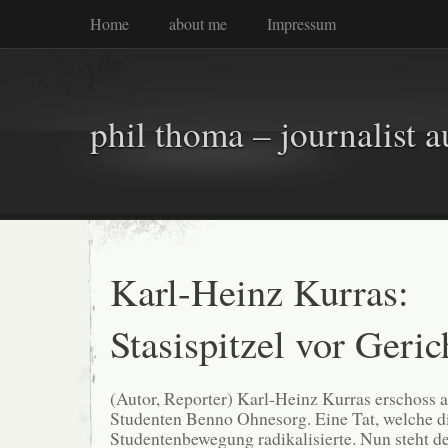
Home
about me
Impressum
phil thoma – journalist a
Karl-Heinz Kurras:
Stasispitzel vor Geric
(Autor, Reporter) Karl-Heinz Kurras erschoss 
Studenten Benno Ohnesorg. Eine Tat, welche d
Studentenbewegung radikalisierte. Nun steht de