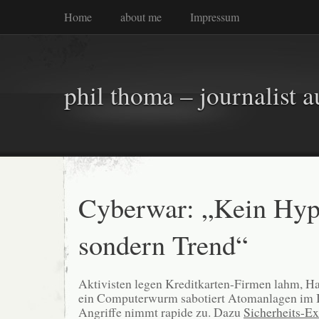
Home
about me
Impressum
phil thoma – journalist a
Cyberwar: „Kein Hyp
sondern Trend“
Aktivisten legen Kreditkarten-Firmen lahm, Ha
ein Computerwurm sabotiert Atomanlagen im Ir
Angriffe nimmt rapide zu. Dazu
Sicherheits-E